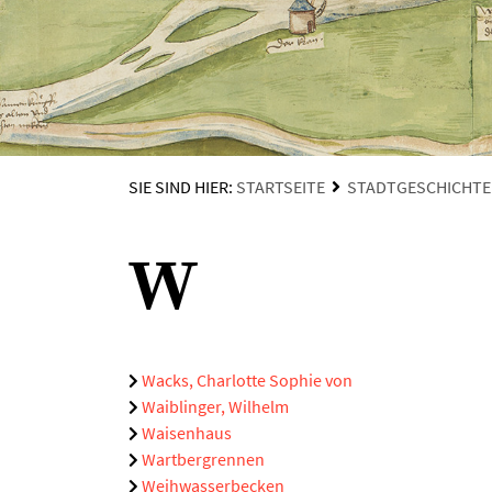
SIE SIND HIER:
STARTSEITE
STADTGESCHICHTE
W
Wacks, Charlotte Sophie von
Waiblinger, Wilhelm
Waisenhaus
Wartbergrennen
Weihwasserbecken