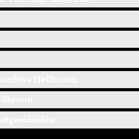
n
tarchivs Heilbronn
eilbronn
atgeschichte