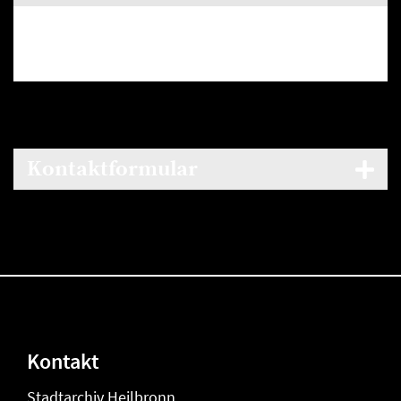
Montag bis Freitag: 50,00 EUR
Samstag, Sonntag und Feiertage: 70,00 EUR
Kontaktformular
Kontakt
Stadtarchiv Heilbronn