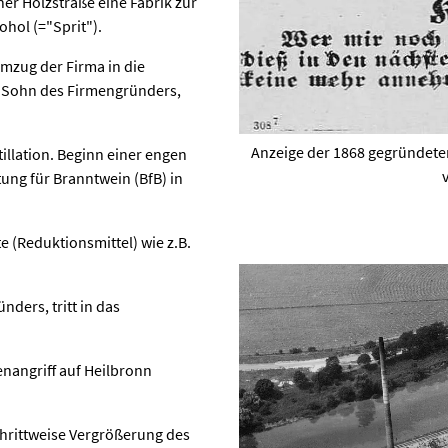
er Holzstraße eine Fabrik zur
hol (="Sprit").
mzug der Firma in die
r Sohn des Firmengründers,
Anzeige der 1868 gegründete
illation. Beginn einer engen
g für Branntwein (BfB) in
 (Reduktionsmittel) wie z.B.
ders, tritt in das
nangriff auf Heilbronn
hrittweise Vergrößerung des