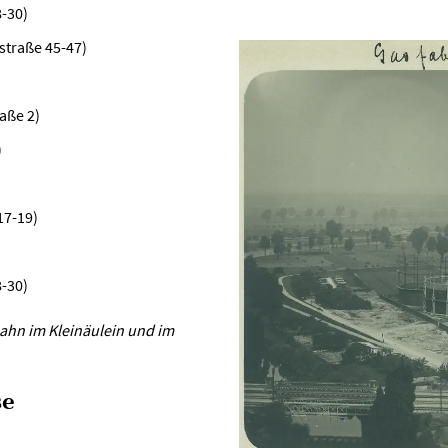
8-30)
straße 45-47)
aße 2)
)
17-19)
8-30)
ahn im Kleinäulein und im
se