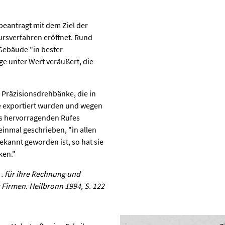
beantragt mit dem Ziel der
rsverfahren eröffnet. Rund
 Gebäude "in bester
e unter Wert veräußert, die
 Präzisionsdrehbänke, die in
e exportiert wurden und wegen
nes hervorragenden Rufes
einmal geschrieben, "in allen
bekannt geworden ist, so hat sie
ken."
… für ihre Rechnung und
Firmen. Heilbronn 1994, S. 122