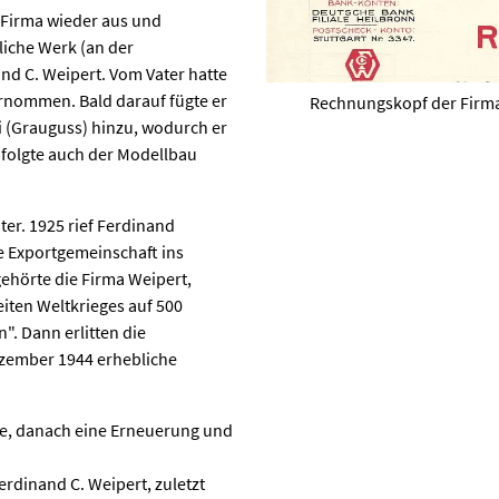
 Firma wieder aus und
liche Werk (an der
and C. Weipert. Vom Vater hatte
nommen. Bald darauf fügte er
Rechnungskopf der Firma
 (Grauguss) hinzu, wodurch er
 folgte auch der Modellbau
er. 1925 rief Ferdinand
 Exportgemeinschaft ins
gehörte die Firma Weipert,
iten Weltkrieges auf 500
". Dann erlitten die
ezember 1944 erhebliche
de, danach eine Erneuerung und
erdinand C. Weipert, zuletzt