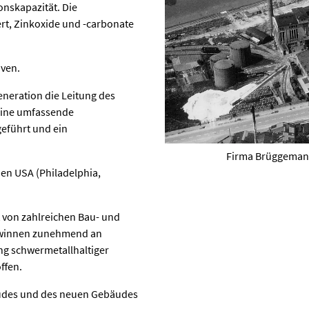
onskapazität. Die
ert, Zinkoxide und -carbonate
iven.
neration die Leitung des
eine umfassende
eführt und ein
Firma Brüggemann
den USA (Philadelphia,
t von zahlreichen Bau- und
winnen zunehmend an
ung schwermetallhaltiger
ffen.
äudes und des neuen Gebäudes