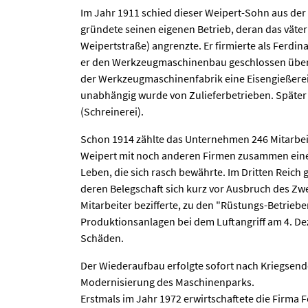
Im Jahr 1911 schied dieser Weipert-Sohn aus der
gründete seinen eigenen Betrieb, deran das väter
Weipertstraße) angrenzte. Er firmierte als Ferdin
er den Werkzeugmaschinenbau geschlossen über
der Werkzeugmaschinenfabrik eine Eisengießerei
unabhängig wurde von Zulieferbetrieben. Später
(Schreinerei).
Schon 1914 zählte das Unternehmen 246 Mitarbeit
Weipert mit noch anderen Firmen zusammen eine
Leben, die sich rasch bewährte. Im Dritten Reich 
deren Belegschaft sich kurz vor Ausbruch des Zwe
Mitarbeiter bezifferte, zu den "Rüstungs-Betrieben
Produktionsanlagen bei dem Luftangriff am 4. D
Schäden.
Der Wiederaufbau erfolgte sofort nach Kriegsen
Modernisierung des Maschinenparks.
Erstmals im Jahr 1972 erwirtschaftete die Firma F