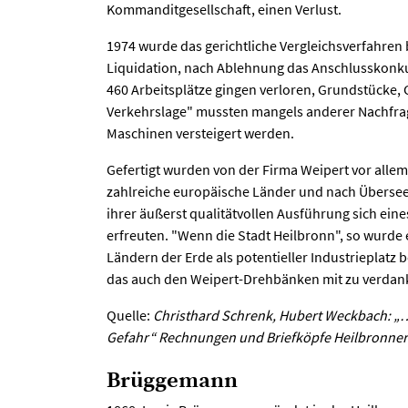
Kommanditgesellschaft, einen Verlust.
1974 wurde das gerichtliche Vergleichsverfahren 
Liquidation, nach Ablehnung das Anschlusskonku
460 Arbeitsplätze gingen verloren, Grundstücke,
Verkehrslage" mussten mangels anderer Nachfrag
Maschinen versteigert werden.
Gefertigt wurden von der Firma Weipert vor allem
zahlreiche europäische Länder und nach Überse
ihrer äußerst qualitätvollen Ausführung sich ei
erfreuten. "Wenn die Stadt Heilbronn", so wurde 
Ländern der Erde als potentieller Industrieplatz 
das auch den Weipert-Drehbänken mit zu verdan
Quelle:
Christhard Schrenk, Hubert Weckbach: „
Gefahr“ Rechnungen und Briefköpfe Heilbronner 
Brüggemann