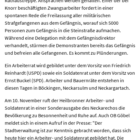
Rathaustreppe. Ansprachen werden gehalten. Einer der bei
Knorr beschäftigten Zwangsarbeiter fordert in einer
spontanen Rede die Freilassung aller militärischen
Strafgefangenen aus dem Gefängnis, worauf sich 5000
Personen zum Gefängnis in die Steinstraße aufmachen.
Während eine Delegation mit dem Gefängnisdirektor
verhandelt, stürmen die Demonstranten bereits das Gefängnis
und befreien alle Gefangenen. Es kommt zu Plünderungen.
Ein Arbeiterrat wird gebildet unter dem Vorsitz von Friedrich
Reinhardt (USPD) sowie ein Soldatenrat unter dem Vorsitz von
Ernst Buckel (SPD). Arbeiter und Bauernräte entstehen in
diesen Tagen in Böckingen, Neckarsulm und Neckargartach.
Am 10. November ruft der Heilbronner Arbeiter- und
Soldatenrat in einer Sonderausgabe des Neckarechos die
Bevölkerung zu Besonnenheit und Ruhe auf. Auch OB Göbel
meldet sich in einem Aufruf in der Presse: "Der
Stadtverwaltung ist zur Kenntnis gebracht worden, dass sich
heute hier ein Arbeiter- und Soldatenrat gebildet hat. Die