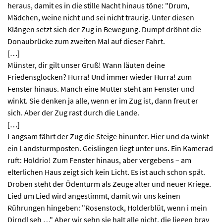
heraus, damit es in die stille Nacht hinaus töne: "Drum,
Mädchen, weine nicht und sei nicht traurig. Unter diesen
Klängen setzt sich der Zug in Bewegung. Dumpf dröhnt die
Donaubrücke zum zweiten Mal auf dieser Fahrt.
[…]
Münster, dir gilt unser Gruß! Wann läuten deine
Friedensglocken? Hurra! Und immer wieder Hurra! zum
Fenster hinaus. Manch eine Mutter steht am Fenster und
winkt. Sie denken ja alle, wenn er im Zug ist, dann freut er
sich. Aber der Zug rast durch die Lande.
[…]
Langsam fährt der Zug die Steige hinunter. Hier und da winkt
ein Landsturmposten. Geislingen liegt unter uns. Ein Kamerad
ruft: Holdrio! Zum Fenster hinaus, aber vergebens – am
elterlichen Haus zeigt sich kein Licht. Es ist auch schon spät.
Droben steht der Ödenturm als Zeuge alter und neuer Kriege.
Lied um Lied wird angestimmt, damit wir uns keinen
Rührungen hingeben: "Rosenstock, Holderblüt, wenn i mein
Dirndl seh …" Aber wir sehn sie halt alle nicht, die liegen brav