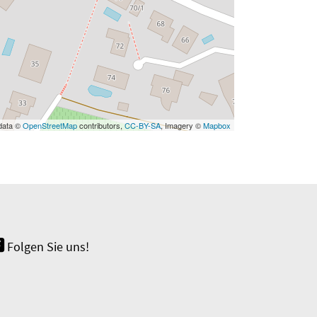
data ©
OpenStreetMap
contributors,
CC-BY-SA
, Imagery ©
Mapbox
Folgen Sie uns!