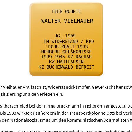

      HIER WOHNTE
    

      WALTER VIELHAUER
    

      JG. 1909 
    

      IM WIDERSTAND / KPD
    

      ´SCHUTZHAFT`1933
    

      MEHRERE GEFÄNGNISSE
    

      1939-1945 KZ DACHAU
    

      KZ MAUTHAUSEN
    

      KZ BUCHENWALD BEFREIT
    
er Vielhauer Antifaschist, Widerstandskämpfer, Gewerkschafter sowi
ifizierung und den Frieden ein.
 Silberschmied bei der Firma Bruckmann in Heilbronn angestellt. Do
. Bis 1933 wirkte er außerdem in der Transportkolonne Otto bei Ve
n den Nationalsozialismus um den kommunistischen Journalisten Wi
 Sommer 1933 kurz frei und wurde nach der erneuten Verhaftung bi