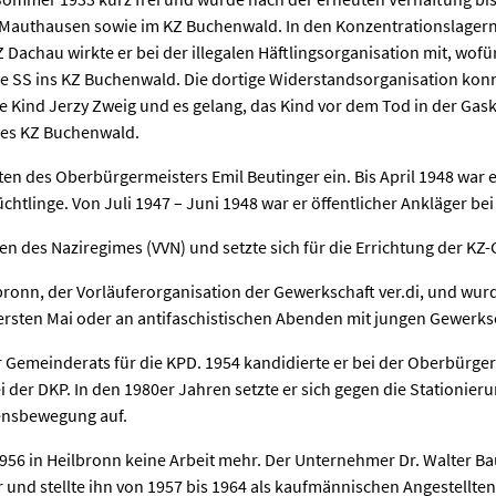
Mauthausen sowie im KZ Buchenwald. In den Konzentrationslagern w
Dachau wirkte er bei der illegalen Häftlingsorganisation mit, wof
die SS ins KZ Buchenwald. Die dortige Widerstandsorganisation kon
e Kind Jerzy Zweig und es gelang, das Kind vor dem Tod in der Gaska
des KZ Buchenwald.
nten des Oberbürgermeisters Emil Beutinger ein. Bis April 1948 war
üchtlinge. Von Juli 1947 – Juni 1948 war er öffentlicher Ankläger 
en des Naziregimes (VVN) und setzte sich für die Errichtung der KZ-
ronn, der Vorläuferorganisation der Gewerkschaft ver.di, und wurd
ersten Mai oder an antifaschistischen Abenden mit jungen Gewerks
r Gemeinderats für die KPD. 1954 kandidierte er bei der Oberbürge
 der DKP. In den 1980er Jahren setzte er sich gegen die Stationier
ensbewegung auf.
56 in Heilbronn keine Arbeit mehr. Der Unternehmer Dr. Walter Bau
und stellte ihn von 1957 bis 1964 als kaufmännischen Angestellten 