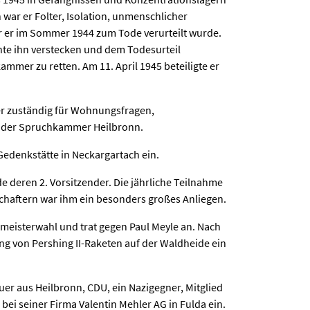
ar er Folter, Isolation, unmenschlicher
ür er im Sommer 1944 zum Tode verurteilt wurde.
nte ihn verstecken und dem Todesurteil
mmer zu retten. Am 11. April 1945 beteiligte er
 er zuständig für Wohnungsfragen,
bei der Spruchkammer Heilbronn.
Gedenkstätte in Neckargartach ein.
e deren 2. Vorsitzender. Die jährliche Teilnahme
chaftern war ihm ein besonders großes Anliegen.
rmeisterwahl und trat gegen Paul Meyle an. Nach
ung von Pershing II-Raketen auf der Waldheide ein
er aus Heilbronn, CDU, ein Nazigegner, Mitglied
bei seiner Firma Valentin Mehler AG in Fulda ein.