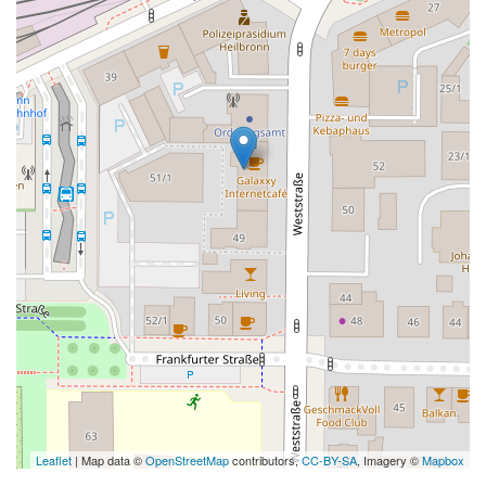
Leaflet
| Map data ©
OpenStreetMap
contributors,
CC-BY-SA
, Imagery ©
Mapbox