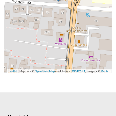
Leaflet
| Map data ©
OpenStreetMap
contributors,
CC-BY-SA
, Imagery ©
Mapbox