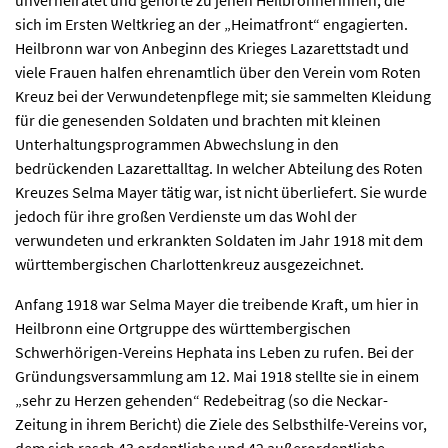
unverheiratet und gehörte zu jenen Heilbronnerinnen, die
sich im Ersten Weltkrieg an der „Heimatfront“ engagierten.
Heilbronn war von Anbeginn des Krieges Lazarettstadt und
viele Frauen halfen ehrenamtlich über den Verein vom Roten
Kreuz bei der Verwundetenpflege mit; sie sammelten Kleidung
für die genesenden Soldaten und brachten mit kleinen
Unterhaltungsprogrammen Abwechslung in den
bedrückenden Lazarettalltag. In welcher Abteilung des Roten
Kreuzes Selma Mayer tätig war, ist nicht überliefert. Sie wurde
jedoch für ihre großen Verdienste um das Wohl der
verwundeten und erkrankten Soldaten im Jahr 1918 mit dem
württembergischen Charlottenkreuz ausgezeichnet.
Anfang 1918 war Selma Mayer die treibende Kraft, um hier in
Heilbronn eine Ortgruppe des württembergischen
Schwerhörigen-Vereins Hephata ins Leben zu rufen. Bei der
Gründungsversammlung am 12. Mai 1918 stellte sie in einem
„sehr zu Herzen gehenden“ Redebeitrag (so die Neckar-
Zeitung in ihrem Bericht) die Ziele des Selbsthilfe-Vereins vor,