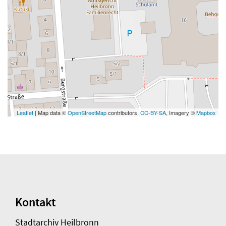
Leaflet
| Map data ©
OpenStreetMap
contributors,
CC-BY-SA
, Imagery ©
Mapbox
Kontakt
Stadtarchiv Heilbronn