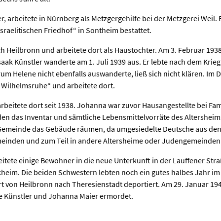
, arbeitete in Nürnberg als Metzgergehilfe bei der Metzgerei Weil. E
sraelitischen Friedhof“ in Sontheim bestattet.
Heilbronn und arbeitete dort als Haustochter. Am 3. Februar 1938 
aak Künstler wanderte am 1. Juli 1939 aus. Er lebte nach dem Krieg
m Helene nicht ebenfalls auswanderte, ließ sich nicht klären. Im
 Wilhelmsruhe“ und arbeitete dort.
eitete dort seit 1938. Johanna war zuvor Hausangestellte bei Famili
en das Inventar und sämtliche Lebensmittelvorräte des Altersheim
 Gemeinde das Gebäude räumen, da umgesiedelte Deutsche aus den 
meinden und zum Teil in andere Altersheime oder Judengemeinde
ete einige Bewohner in die neue Unterkunft in der Lauffener Straß
heim. Die beiden Schwestern lebten noch ein gutes halbes Jahr im 
t von Heilbronn nach Theresienstadt deportiert. Am 29. Januar 194
e Künstler und Johanna Maier ermordet.