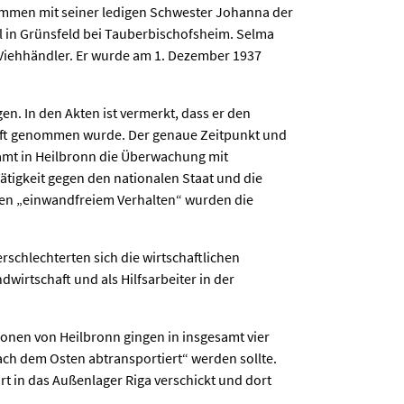
ammen mit seiner ledigen Schwester Johanna der
el in Grünsfeld bei Tauberbischofsheim. Selma
s Viehhändler. Er wurde am 1. Dezember 1937
en. In den Akten ist vermerkt, dass er den
tzhaft genommen wurde. Der genaue Zeitpunkt und
ramt in Heilbronn die Überwachung mit
Tätigkeit gegen den nationalen Staat und die
egen „einwandfreiem Verhalten“ wurden die
chlechterten sich die wirtschaftlichen
dwirtschaft und als Hilfsarbeiter in der
nen von Heilbronn gingen in insgesamt vier
ach dem Osten abtransportiert“ werden sollte.
t in das Außenlager Riga verschickt und dort