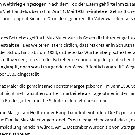
n Weltkrieg eingezogen. Nach dem Tod der Eltern gehörte ihm zus
des Viehhandels übernahm. Am 11. Mai 1933 heiratete er Selma Sich
n und Leopold Sichel in Grünsfeld geboren. Ihr Vater war ebenfall
des Betriebes geführt. Max Maier war als Geschäftsführer eingetrag
estraft sei. Des Weiteren ist ersichtlich, dass Max Maier in Schu
h der Schutzhaft, ab Juni 1933, ordnete das Württembergische Obe
estellt werden, „ob sich der Betreffende nunmehr jeder politischen 
nglimpft, noch sonst in irgendeiner Weise öffentlich angreift“. W
er 1933 eingestellt.
x Maier die gemeinsame Tochter Margot geboren. Im Jahr 1938 vers
f nicht mehr ausüben durfte. Er arbeitete als Tagelöhner in der Lan
en Kindergarten und die Schule nicht mehr besuchen.
nd Margot am Heilbronner Hauptbahnhof einfinden. Die Deportatio
ie Familie Max Maier zugeordnet. Es war lediglich bekannt, dass „n
Umsiedlung handeln würde. Am 1. Dezember wurden sie von Stuttgar
echs Jahre alt.