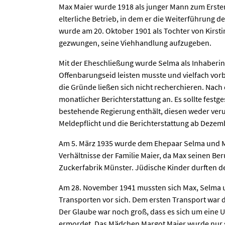
Max Maier wurde 1918 als junger Mann zum Erste
elterliche Betrieb, in dem er die Weiterführung 
wurde am 20. Oktober 1901 als Tochter von Kirsti
gezwungen, seine Viehhandlung aufzugeben.
Mit der Eheschließung wurde Selma als Inhaberin 
Offenbarungseid leisten musste und vielfach vorb
die Gründe ließen sich nicht recherchieren. Nac
monatlicher Berichterstattung an. Es sollte festg
bestehende Regierung enthält, diesen weder veru
Meldepflicht und die Berichterstattung ab Dezemb
Am 5. März 1935 wurde dem Ehepaar Selma und Ma
Verhältnisse der Familie Maier, da Max seinen Beru
Zuckerfabrik Münster. Jüdische Kinder durften d
Am 28. November 1941 mussten sich Max, Selma u
Transporten vor sich. Dem ersten Transport war d
Der Glaube war noch groß, dass es sich um eine 
ermordet. Das Mädchen Margot Maier wurde nur s