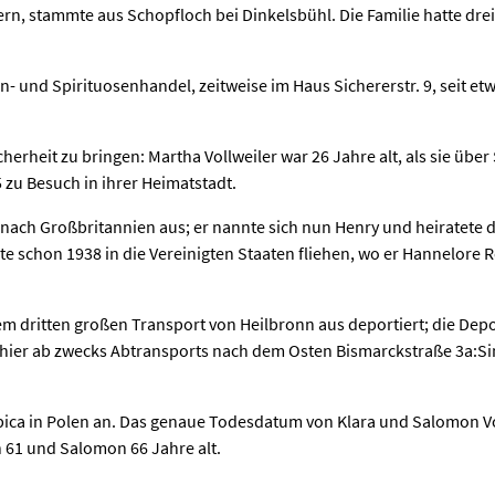
ern, stammte aus Schopfloch bei Dinkelsbühl. Die Familie hatte dr
- und Spirituosenhandel, zeitweise im Haus Sichererstr. 9, seit etw
Sicherheit zu bringen: Martha Vollweiler war 26 Jahre alt, als sie üb
zu Besuch in ihrer Heimatstadt.
 nach Großbritannien aus; er nannte sich nun Henry und heiratete 
te schon 1938 in die Vereinigten Staaten fliehen, wo er Hannelore
m dritten großen Transport von Heilbronn aus deportiert; die Depo
 hier ab zwecks Abtransports nach dem Osten Bismarckstraße 3a:Si
zbica in Polen an. Das genaue Todesdatum von Klara und Salomon V
on 61 und Salomon 66 Jahre alt.