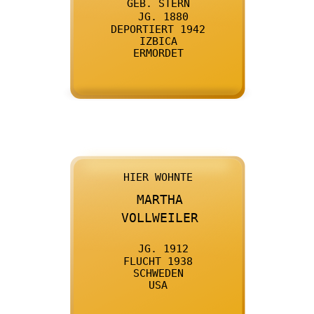

      GEB. STERN
    

      JG. 1880
    

      DEPORTIERT 1942
    

      IZBICA
    

      ERMORDET
    

      HIER WOHNTE
    

      MARTHA
    

      VOLLWEILER
    

      JG. 1912
    

      FLUCHT 1938
    

      SCHWEDEN
    

      USA
    