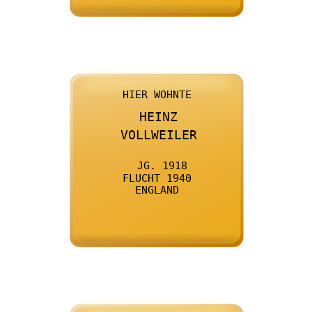

      HIER WOHNTE
    

      HEINZ
    

      VOLLWEILER
    

      JG. 1918
    

      FLUCHT 1940
    

      ENGLAND
    