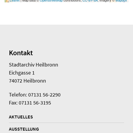
Leaflet
| Map data ©
OpenStreetMap
contributors,
CC-BY-SA
, Imagery ©
Mapbox
Kontakt
Stadtarchiv Heilbronn
Eichgasse 1
74072 Heilbronn
Telefon: 07131 56-2290
Fax: 07131 56-3195
AKTUELLES
AUSSTELLUNG