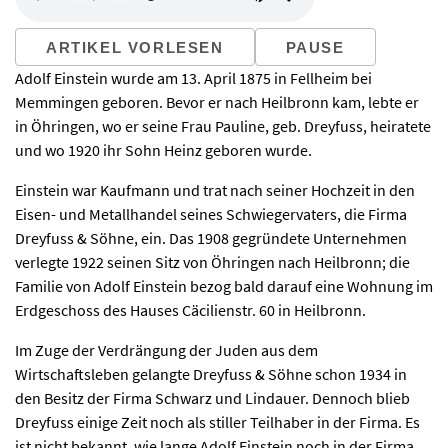
ARTIKEL VORLESEN
PAUSE
Adolf Einstein wurde am 13. April 1875 in Fellheim bei
Memmingen geboren. Bevor er nach Heilbronn kam, lebte er
in Öhringen, wo er seine Frau Pauline, geb. Dreyfuss, heiratete
und wo 1920 ihr Sohn Heinz geboren wurde.
Einstein war Kaufmann und trat nach seiner Hochzeit in den
Eisen- und Metallhandel seines Schwiegervaters, die Firma
Dreyfuss & Söhne, ein. Das 1908 gegründete Unternehmen
verlegte 1922 seinen Sitz von Öhringen nach Heilbronn; die
Familie von Adolf Einstein bezog bald darauf eine Wohnung im
Erdgeschoss des Hauses Cäcilienstr. 60 in Heilbronn.
Im Zuge der Verdrängung der Juden aus dem
Wirtschaftsleben gelangte Dreyfuss & Söhne schon 1934 in
den Besitz der Firma Schwarz und Lindauer. Dennoch blieb
Dreyfuss einige Zeit noch als stiller Teilhaber in der Firma. Es
ist nicht bekannt, wie lange Adolf Einstein noch in der Firma