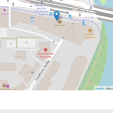
Leaflet
| Map 