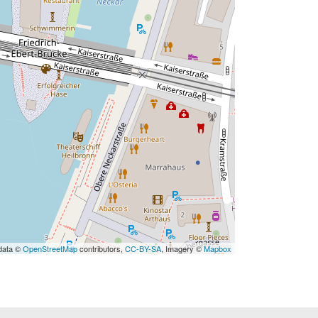
data ©
OpenStreetMap
contributors,
CC-BY-SA
, Imagery ©
Mapbox