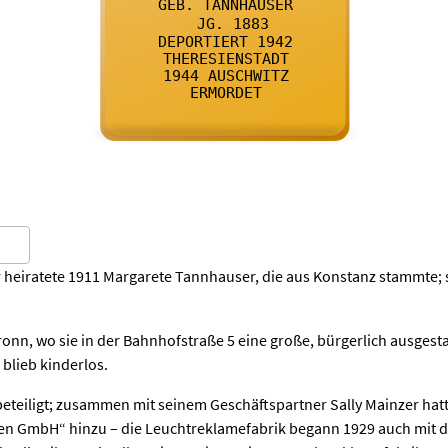

      GEB. TANNHAUSER
    

      JG. 1883
    

      DEPORTIERT 1942
    

      THERESIENSTADT
    

      1944 AUSCHWITZ
    

      ERMORDET
    
 heiratete 1911 Margarete Tannhauser, die aus Konstanz stammte; s
bronn, wo sie in der Bahnhofstraße 5 eine große, bürgerlich ausg
blieb kinderlos.
teiligt; zusammen mit seinem Geschäftspartner Sally Mainzer hatte
ten GmbH“ hinzu – die Leuchtreklamefabrik begann 1929 auch mit 