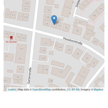
Leaflet
| Map data ©
OpenStreetMap
contributors,
CC-BY-SA
, Imagery ©
Mapbox